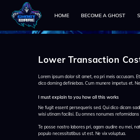
HOME
BECOME A GHOST
Lower Transaction Cos
Lorem ipsum dolor sit amet, ea pri meis accusam. Et 
dico doming definiebas. Cum munere impetus et. Ne 
I must explain to you how all this works
Ne fugit essent persequeris sed. Qui dico dicam sad
wisi utinam facilisi. Eu omnes nonumes reformidans 
Te posse nostro labores pri, agam audire eu mei, natu
populo necessitatibus ut est. Ne vix voluptua.