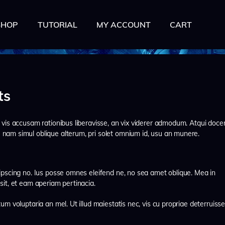
HOME
SHOP
TUTORIAL
MY ACCOUNT
CART
BECOME A GHOST
SHOP
TUTORIAL
ts
MY ACCOUNT
CART
vis accusam rationibus liberavisse, an vix viderer admodum. Atqui docen
nam simul oblique alterum, pri solet omnium id, usu an munere.
ipscing no. Ius posse omnes eleifend ne, no sea amet oblique. Mea in
sit, et eam aperiam pertinacia.
m voluptaria an mel. Ut illud maiestatis nec, vis cu propriae deterruisset